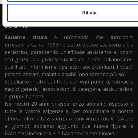
Rifiuta
Su di noi
Badante sicura
è un’azienda che incorpora
un'esperienza dal 1996 nel settore socio assistenziale e
geriatrico, garantendo un’efficace assistenza ai vostri
cari grazie alla professionalità dei nostri collaboratori
qualificati: infermieri e operatori socio-sanitari. I vostri
parenti anziani, malati o disabili non saranno più soli.
Stipuliamo inoltre contratti con enti pubblici, farmacie,
medici generici, associazioni di categoria, assicurazioni
e gruppi bancari.
Nei nostri 20 anni di esperienza abbiamo risposto a
tutte le vostre esigenze e, per completare la nostra
offerta, oltre all’assistenza a convivenza totale (24 ore
al giorno), abbiamo aggiunto due nuove figure: la
Badante Giornaliera e la Badante Condominiale.