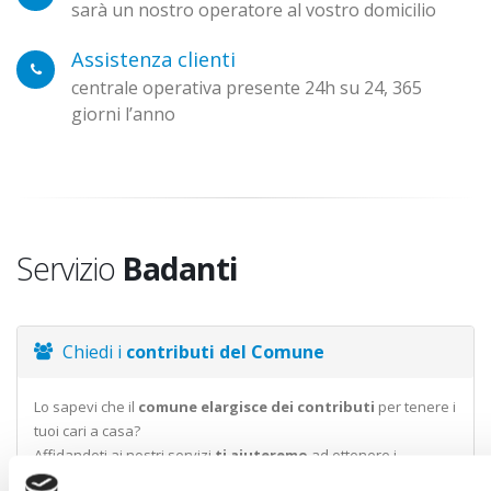
sarà un nostro operatore al vostro domicilio
Assistenza clienti
centrale operativa presente 24h su 24, 365
giorni l’anno
Servizio
Badanti
Chiedi i
contributi del Comune
Lo sapevi che il
comune elargisce dei contributi
per tenere i
tuoi cari a casa?
Affidandoti ai nostri servizi
ti aiuteremo
ad ottenere i
contributi
del comune per l'assistenza dei tuoi cari.