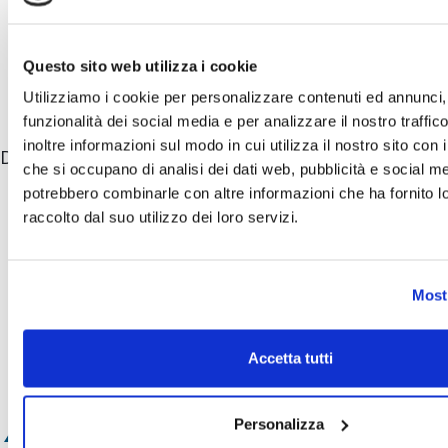
Servizio 365 su 365
Questo sito web utilizza i cookie
Lo sapevi che
Utilizziamo i cookie per personalizzare contenuti ed annunci, 
funzionalità dei social media e per analizzare il nostro traffi
inoltre informazioni sul modo in cui utilizza il nostro sito con i
Dicono di noi
che si occupano di analisi dei dati web, pubblicità e social med
potrebbero combinarle con altre informazioni che ha fornito 
L'assistenza di Badante sicura mi trovo veramente
raccolto dal suo utilizzo dei loro servizi.
bene, le badanti che mi hanno trovato sono sempre
state disponibili, brave ed educate. Potrei
tranquillamente raccomandare i servizi di Badante
sicura a chi ne ha bisogno.
Mostr
Marina B.
Trieste
Accetta tutti
Personalizza
Chiamaci ora