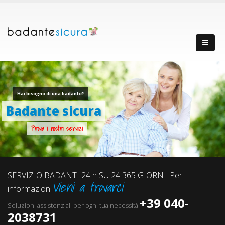
Hai bisogno di una badante?
Badante sicura
Prova i nostri servizi
SERVIZIO BADANTI 24 h SU 24 365 GIORNI. Per
Vieni a trovarci
informazioni
+39 040-
Soluzioni assistenziali per ogni tua necessità
2038731